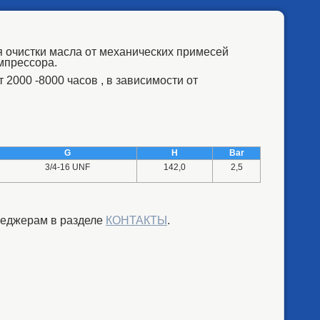
 очистки масла от механических примесей
мпрессора.
2000 -8000 часов , в зависимости от
G
H
Bar
3/4-16 UNF
142,0
2,5
еджерам в разделе
КОНТАКТЫ
.