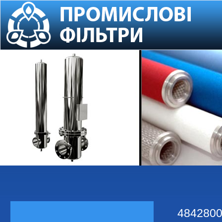
4842800